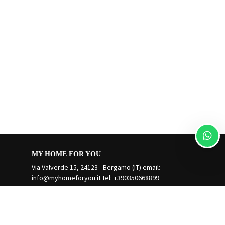
MY HOME FOR YOU
Via Valverde 15, 24123 - Bergamo (IT) email:
info@myhomeforyou.it
tel: +390350668899
Gérer votre réservation
Termes et conditions