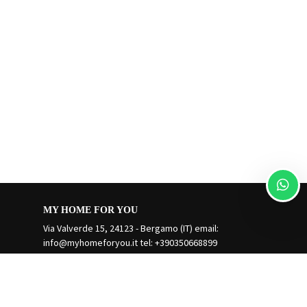
MY HOME FOR YOU
Via Valverde 15, 24123 - Bergamo (IT) email:
info@myhomeforyou.it
tel: +390350668899
Gestisci Prenotazione
Termini e condizioni