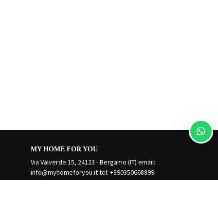
MY HOME FOR YOU
Via Valverde 15, 24123 - Bergamo (IT) email:
info@myhomeforyou.it
tel: +390350668899
Gestiona Reserva
Términos y condiciones