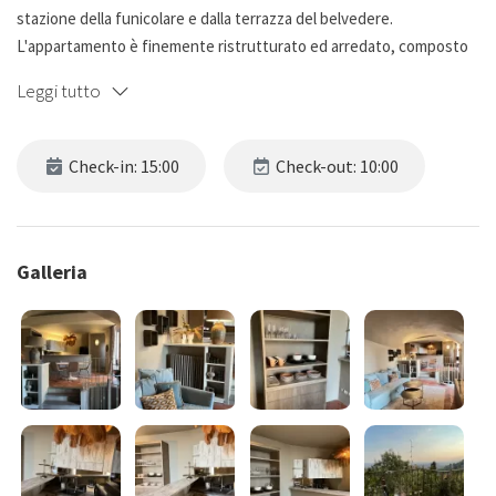
stazione della funicolare e dalla terrazza del belvedere.
L'appartamento è finemente ristrutturato ed arredato, composto
da un’ampia ed accogliente zona giorno con divano letto e TV, una
Leggi tutto
zona pranzo con cucina completamente attrezzata, una camera da
letto matrimoniale ed un bagno.
Il giardino attrezzato con divano ed ombrellone panoramico con
Check-in: 15:00
Check-out: 10:00
vista regalerà eccezionali emozioni al tramonto.
Galleria