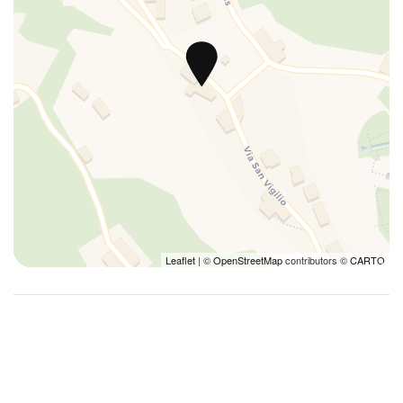
Cucina completa
Culle
Cuscini e coperte extra
Divano letto
Double vanity
Estintore
Ferro da stiro
Finestre in camera
Fornelli
Forno
Leaflet
| ©
OpenStreetMap
contributors ©
CARTO
Forno a microonde
Frigorifero
Giardino
Ingresso privato
Internet wireless
Kit di pronto soccorso